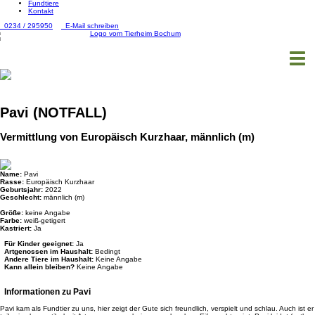
Fundtiere
Kontakt
0234 / 295950
E-Mail schreiben
Togg
navig
Pavi (NOTFALL)
Vermittlung von Europäisch Kurzhaar, männlich (m)
Name:
Pavi
Rasse:
Europäisch Kurzhaar
Geburtsjahr:
2022
Geschlecht:
männlich (m)
Größe:
keine Angabe
Farbe:
weiß-getigert
Kastriert:
Ja
Für Kinder geeignet:
Ja
Artgenossen im Haushalt:
Bedingt
Andere Tiere im Haushalt:
Keine Angabe
Kann allein bleiben?
Keine Angabe
Informationen zu Pavi
Pavi kam als Fundtier zu uns, hier zeigt der Gute sich freundlich, verspielt und schlau. Auch ist er