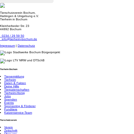
Tierschutzverein Bochum,
Hattingen & Umgebung e.V.
Tierheim in Bochum
Kleinherbeder Str. 23
44892 Bochum
0234 / 29 59 50
info@tierheim-bochum.de
Impressum
|
Datenschutz
Tierheim Bochum
Tiervermittlung
Tierheim
Daten & Fakten
Deine Hilfe
Tierpatenschaften
Tierheim-Honig
Jobs
Spenden
Events
Sponsoring & Förderer
Fundtiere
Katzenservice-Team
Tierschutzverein
Verein
Zeitschrift
Über uns