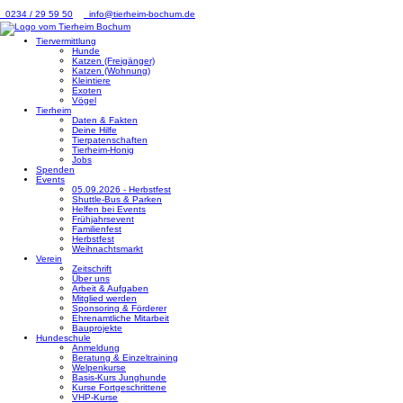
0234 / 29 59 50
info@tierheim-bochum.de
Tiervermittlung
Hunde
Katzen (Freigänger)
Katzen (Wohnung)
Kleintiere
Exoten
Vögel
Tierheim
Daten & Fakten
Deine Hilfe
Tierpatenschaften
Tierheim-Honig
Jobs
Spenden
Events
05.09.2026 - Herbstfest
Shuttle-Bus & Parken
Helfen bei Events
Frühjahrsevent
Familienfest
Herbstfest
Weihnachtsmarkt
Verein
Zeitschrift
Über uns
Arbeit & Aufgaben
Mitglied werden
Sponsoring & Förderer
Ehrenamtliche Mitarbeit
Bauprojekte
Hundeschule
Anmeldung
Beratung & Einzeltraining
Welpenkurse
Basis-Kurs Junghunde
Kurse Fortgeschrittene
VHP-Kurse