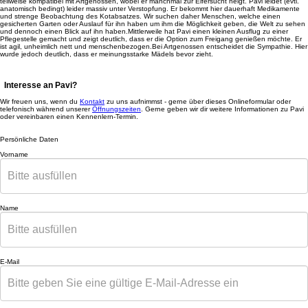
teilweise kompatibel mit Artgenossen, wobei er manchmal zur Eifersucht neigt. Pavi leidet (evtl.
anatomisch bedingt) leider massiv unter Verstopfung. Er bekommt hier dauerhaft Medikamente
und strenge Beobachtung des Kotabsatzes. Wir suchen daher Menschen, welche einen
gesicherten Garten oder Auslauf für ihn haben um ihm die Möglichkeit geben, die Welt zu sehen
und dennoch einen Blick auf ihn haben.Mittlerweile hat Pavi einen kleinen Ausflug zu einer
Pflegestelle gemacht und zeigt deutlich, dass er die Option zum Freigang genießen möchte. Er
ist agil, unheimlich nett und menschenbezogen.Bei Artgenossen entscheidet die Sympathie. Hier
wurde jedoch deutlich, dass er meinungsstarke Mädels bevor zieht.
Interesse an Pavi?
Wir freuen uns, wenn du
Kontakt
zu uns aufnimmst - gerne über dieses Onlineformular oder
telefonisch während unserer
Öffnungszeiten
. Gerne geben wir dir weitere Informationen zu Pavi
oder vereinbaren einen Kennenlern-Termin.
Persönliche Daten
Vorname
Name
E-Mail